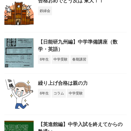
合格おめでとう次は 東大！！
鉄緑会
【日能研九州編】中学準備講座（数
学・英語）
6年生
中学受験
春期講習
繰り上げ合格は親の力
6年生
コラム
中学受験
【英進館編】中学入試を終えてからの