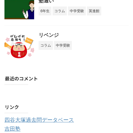
塾通い
6年生
コラム
中学受験
英進館
リベンジ
コラム
中学受験
最近のコメント
購読する
リンク
四谷大塚過去問データベース
吉田塾