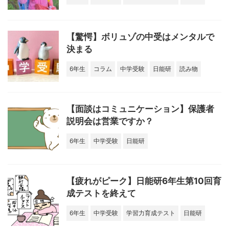
【驚愕】ボリュゾの中受はメンタルで
決まる
6年生
コラム
中学受験
日能研
読み物
【面談はコミュニケーション】保護者
説明会は営業ですか？
6年生
中学受験
日能研
【疲れがピーク】日能研6年生第10回育
成テストを終えて
6年生
中学受験
学習力育成テスト
日能研