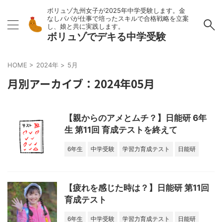
ボリュゾ九州女子が2025年中学受験します。金
なしパパが仕事で培ったスキルで合格戦略を立案
し、娘と共に実践します。
ボリュゾでデキる中学受験
HOME
>
2024年
>
5月
月別アーカイブ：2024年05月
【親からのアメとムチ？】日能研 6年
生 第11回 育成テストを終えて
6年生
中学受験
学習力育成テスト
日能研
【疲れを感じた時は？】日能研 第11回
育成テスト
6年生
中学受験
学習力育成テスト
日能研