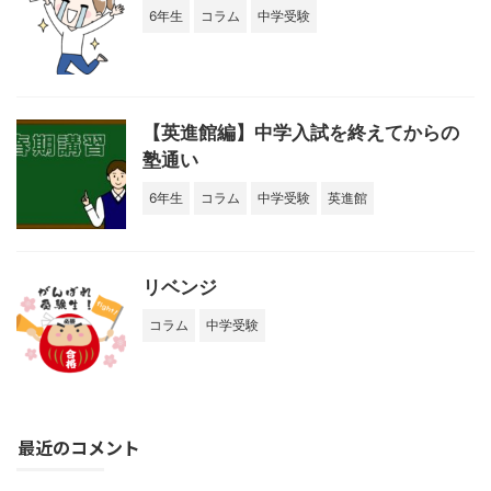
6年生
コラム
中学受験
【英進館編】中学入試を終えてからの
塾通い
6年生
コラム
中学受験
英進館
リベンジ
コラム
中学受験
最近のコメント