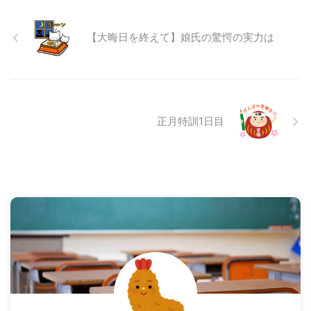
【大晦日を終えて】娘氏の驚愕の実力は
正月特訓1日目