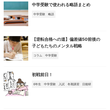
中学受験で使われる略語まとめ
中学受験
略語
【逆転合格への道】偏差値50前後の
子どもたちのメンタル戦略
コラム
中学受験
初戦前日！
6年生
中学受験
入試
冬期講習
日能研