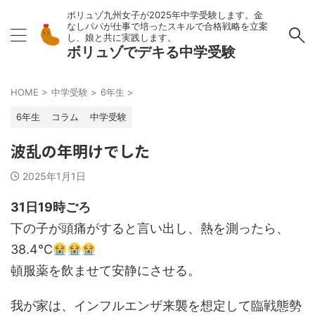
ボリュゾ九州女子が2025年中学受験します。金
なしパパが仕事で培ったスキルで合格戦略を立案
し、娘と共に実践します。
ボリュゾでデキる中学受験
HOME
>
中学受験
>
6年生
>
6年生
コラム
中学受験
波乱の年明けでした
2025年1月1日
31日19時ごろ
下の子が頭痛がすると言い出し、熱を測ったら、
38.4℃
頓服薬を飲ませて安静にさせる。
我が家は、インフルエンザ来襲を想定して臨戦態勢