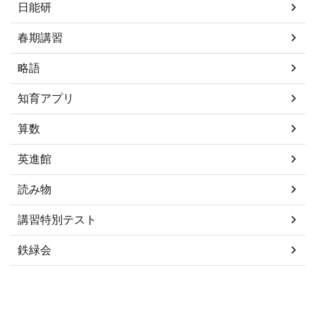
日能研
春期講習
略語
知育アプリ
算数
英進館
読み物
講習特別テスト
鉄緑会