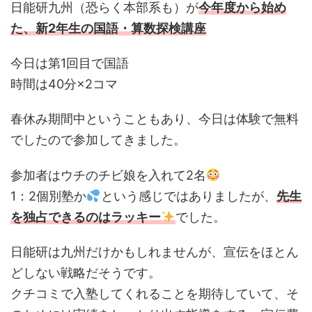
日能研九州（恐らく本部系も）が
今年度から始め
た、新2年生の国語・算数探検講座
今日は第1回目で国語
時間は40分×2コマ
春休み期間中ということもあり、今日は体験で無料
でしたので参加してきました。
参加者はウチのチビ娘を入れて2名
1：2個別塾か
という感じではありましたが、
先生
を独占できるのはラッキー
でした。
日能研は九州だけかもしれませんが、宣伝をほとん
どしない戦略だそうです。
クチコミで入塾してくれることを期待していて、そ