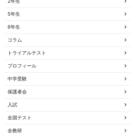
2年生
5年生
6年生
コラム
トライアルテスト
プロフィール
中学受験
保護者会
入試
全国テスト
全教研