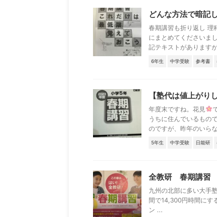
どんな方法で暗記
春期講習も折り返し 理
にまとめてくださいま
記テキストがありますが、
6年生
中学受験
参考書
【塾代は値上がり
年度末ですね。花見
うちに住んでいるもの
のですが、昨年のいらなく 
5年生
中学受験
日能研
全教研 春期講習
九州の北部に多い大手塾
間で14,300円時間にす
ン ...