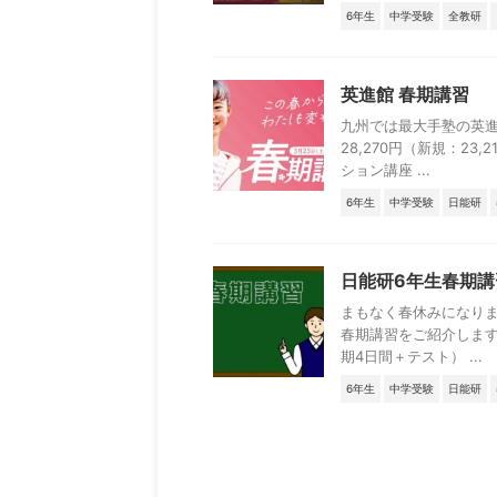
6年生
中学受験
全教研
英進館 春期講習
九州では最大手塾の英進
28,270円（新規：23
ション講座 ...
6年生
中学受験
日能研
日能研6年生春期講
まもなく春休みになり
春期講習をご紹介します
期4日間＋テスト） ...
6年生
中学受験
日能研