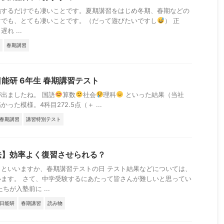
強するだけでも凄いことです。夏期講習をはじめ冬期、春期などの
けでも、とても凄いことです。（だって遊びたいですし
） 正
れ ...
春期講習
能研 6年生 春期講習テスト
出ましたね。 国語
算数
社会
理科
といった結果（当社
た模様。4科目272.5点（＋ ...
春期講習
講習特別テスト
法】効率よく復習させられる？
といいますか、春期講習テストの日 テスト結果などについては、
ます。 さて、中学受験するにあたって皆さんが難しいと思ってい
ちが入塾前に ...
日能研
春期講習
読み物