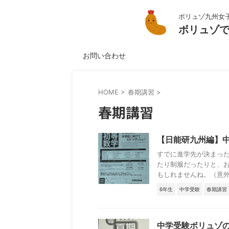
ボリュゾ九州女
ボリュゾ
お問い合わせ
HOME
>
春期講習
>
春期講習
【日能研九州編】
すでに進学先が決まっ
たり制服だったりと、
もしれませんね。（意外に
6年生
中学受験
春期講習
中学受験ボリュゾ