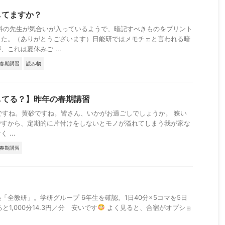
してますか？
科の先生が気合いが入っているようで、暗記すべきものをプリント
した。（ありがとうございます）日能研ではメモチェと言われる暗
これは夏休みご ...
春期講習
読み物
してる？】昨年の春期講習
ですね。黄砂ですね。皆さん、いかがお過ごしでしょうか。 狭い
ですから、定期的に片付けをしないとモノが溢れてしまう我が家な
...
春期講習
「全教研」。学研グループ 6年生を確認。1日40分×5コマを5日
ると1,000分14.3円／分 安いです
よく見ると、合宿がオプショ