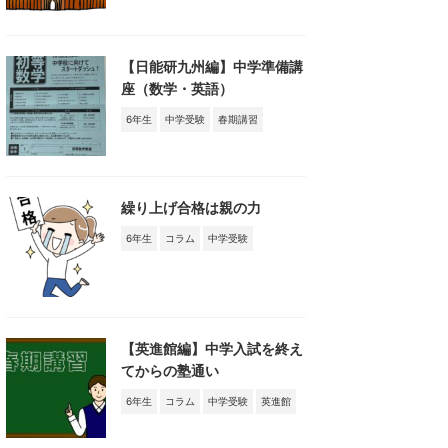
【日能研九州編】中学準備講
座（数学・英語）
6年生
中学受験
春期講習
繰り上げ合格は親の力
6年生
コラム
中学受験
【英進館編】中学入試を終え
てからの塾通い
6年生
コラム
中学受験
英進館