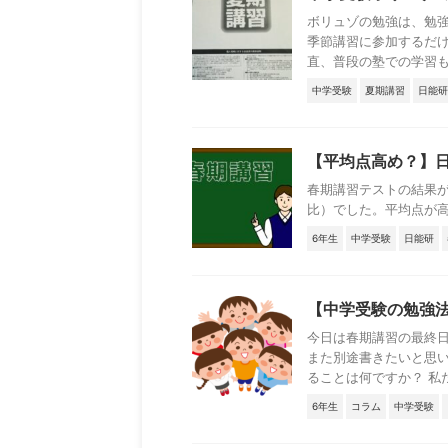
ボリュゾの勉強は、勉
季節講習に参加するだ
直、普段の塾での学習も遅
中学受験
夏期講習
日能研
【平均点高め？】日
春期講習テストの結果が
比）でした。平均点が高かっ
6年生
中学受験
日能研
【中学受験の勉強
今日は春期講習の最終日
また別途書きたいと思い
ることは何ですか？ 私た
6年生
コラム
中学受験