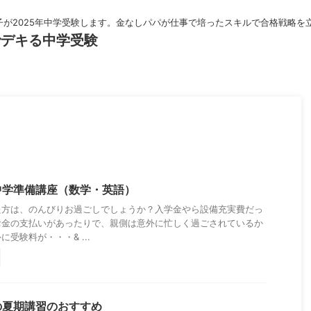
子が2025年中学受験します。金なしパパが仕事で培ったスキルで合格戦略を
でデキる中学受験
中学準備講座（数学・英語）
た方は、のんびりお過ごしでしょうか？入学金やら設備充実費だっ
お金の支払いがあったりで、親側は意外に忙しく過ごされているか
受験料が・・・& ...
の夏期講習のおすすめ