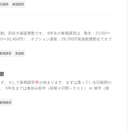
日能研
春期講習
館。四谷大塚提携塾です。 6年生の春期講習は、塾生：21,120〜
,210〜32,450円）、オプション講座：29,700円英進館通塾生でオプ
春期講習
英進館
習
ます。そして春期講習
が始まります。まずは通っている日能研の
。 5年生までは春休み前半（前期４日間＋テスト） or 後半（後
春期講習