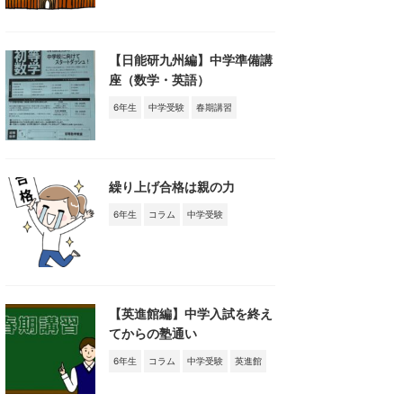
【日能研九州編】中学準備講
座（数学・英語）
6年生
中学受験
春期講習
繰り上げ合格は親の力
6年生
コラム
中学受験
【英進館編】中学入試を終え
てからの塾通い
6年生
コラム
中学受験
英進館