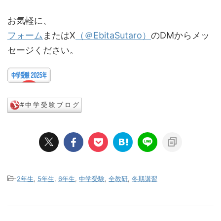
お気軽に、
フォーム
またはX
（＠EbitaSutaro）
のDMからメッ
セージください。
-
2年生
,
5年生
,
6年生
,
中学受験
,
全教研
,
冬期講習