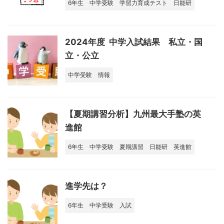
6年生
中学受験
学習力育成テスト
日能研
2024年度 中学入試結果 私立・国
立・公立
中学受験
情報
【夏期講習分析】九州最大手塾の英
進館
6年生
中学受験
夏期講習
日能研
英進館
進学先は？
6年生
中学受験
入試