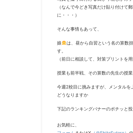
（なんで今どき写真だけ貼り付けて郵
に・・・）
そんな事情もあって、
娘
は、昼から自習という名の算数担
す。
（前日に相談して、対策プリントを用
授業も前半戦、その算数の先生の授業
今週2校目に挑みますが、メンタルを
どうなりますか
下記のランキングバナーのポチッと投
お気軽に、
フォーム
またはX
（＠EbitaSutaro）