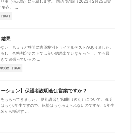
用（備忘録）に記録します。 国語 第1回（2023年2月25日実
点、 ...
日能研
ト結果
がない、ちょうど狭間に志望校別トライアルテストがありました。
いるし、合格判定テストでは良い結果出ていなかったし、でも最
て頑張っているの ...
学受験
日能研
ケーション】保護者説明会は営業ですか？
をもらってきました。 夏期講習と第II期（後期）について、説明
はもう6年生ですので、転塾はもう考えられないのですが、5年生
から検討す ...