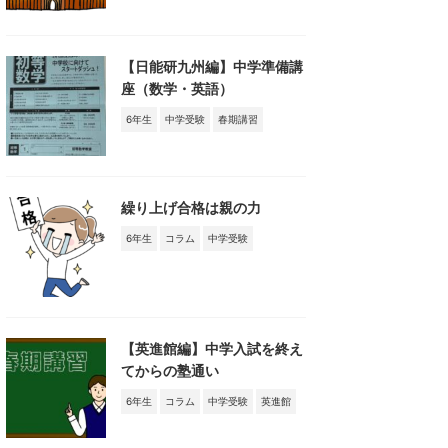
【日能研九州編】中学準備講
座（数学・英語）
6年生
中学受験
春期講習
繰り上げ合格は親の力
6年生
コラム
中学受験
【英進館編】中学入試を終え
てからの塾通い
6年生
コラム
中学受験
英進館