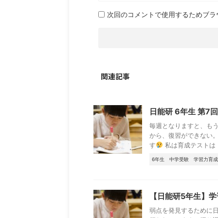
次回のコメントで使用するためブラ
関連記事
日能研 6年生 第7
毎週となりますと、もう
から、復習ができない
す
私は育成テストは .
6年生
中学受験
学習力育成
【日能研5年生】
弱点を発見するために日