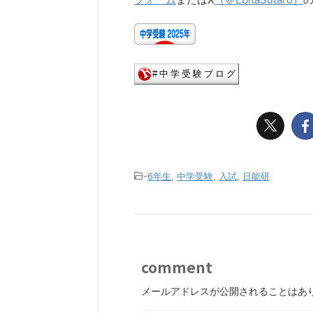
-
6年生
,
中学受験
,
入試
,
日能研
comment
メールアドレスが公開されることはあ