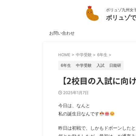
ボリュゾ九州女
ボリュゾ
お問い合わせ
HOME
>
中学受験
>
6年生
>
6年生
中学受験
入試
日能研
【2校目の入試に向
2025年1月7日
今日は、なんと
私の誕生日なんです
昨日は初戦で、しかもドボーンしたと