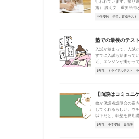
行われています。振り返り
施） 説明文 重要語句と要
中学受験
学習力育成テスト
塾での最後のテス
入試が始まって、入試
すでに入試も始まって
近、エンジンが掛かってき
6年生
トライアルテスト
中
【面談はコミュニ
娘が保護者説明会の案内
してくれるらしい。ウチ
以下だと、転塾を夏期講習
6年生
中学受験
日能研