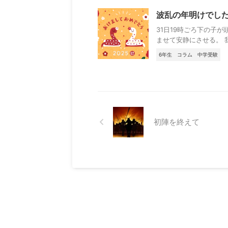
波乱の年明けでし
31日19時ごろ下の子が
ませて安静にさせる。 
6年生
コラム
中学受験
初陣を終えて