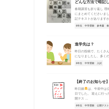
どんな方法で暗記
春期講習も折り返し 理
にまとめてくださいま
記テキストがありますが、
6年生
中学受験
参考書
春
進学先は？
昨日の投稿で、たくさ
になりましたし、多くの
6年生
中学受験
入試
【終了のお知らせ】
昨日娘
は、午前中は
日でした。 迎えに行っ
開テス ...
6年生
中学受験
公開テスト