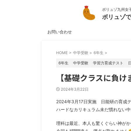
ボリュゾ九州女
ボリュゾ
お問い合わせ
HOME
>
中学受験
>
6年生
>
6年生
中学受験
学習力育成テスト
【基礎クラスに負けま
2024年3月22日
2024年3月17日実施 日能研の育成
ハードなカリキュラム未だ慣れない中
理科は最近、本人も驚くぐらい神がか