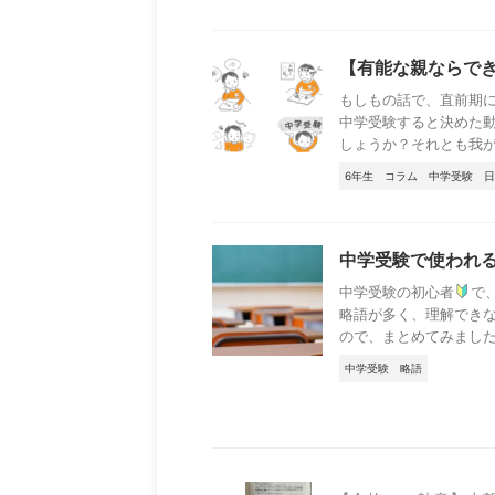
【有能な親ならで
もしもの話で、直前期
中学受験すると決めた動
しょうか？それとも我が子
6年生
コラム
中学受験
日
中学受験で使われ
中学受験の初心者
で
略語が多く、理解でき
ので、まとめてみました .
中学受験
略語