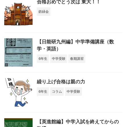
合格おめでとう次は 東大！！
鉄緑会
【日能研九州編】中学準備講座（数
学・英語）
6年生
中学受験
春期講習
繰り上げ合格は親の力
6年生
コラム
中学受験
【英進館編】中学入試を終えてからの