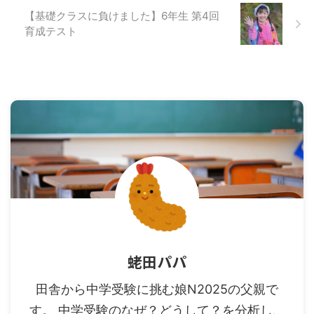
【基礎クラスに負けました】6年生 第4回
育成テスト
蛯田パパ
田舎から中学受験に挑む娘N2025の父親で
す。 中学受験のなぜ？どうして？を分析し、