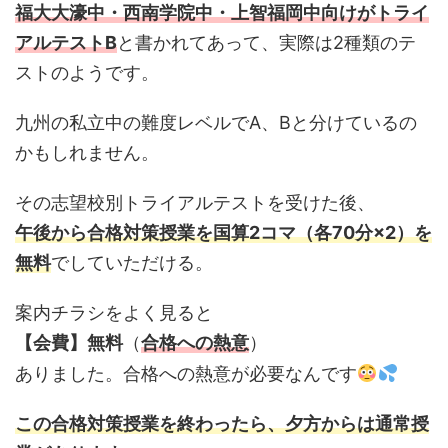
福大大濠中・西南学院中・上智福岡中向けがトライ
アルテストB
と書かれてあって、実際は2種類のテ
ストのようです。
九州の私立中の難度レベルでA、Bと分けているの
かもしれません。
その志望校別トライアルテストを受けた後、
午後から合格対策授業を国算2コマ（各70分×2）を
無料
でしていただける。
案内チラシをよく見ると
【会費】無料
（
合格への熱意
）
ありました。合格への熱意が必要なんです
この合格対策授業を終わったら、夕方からは通常授