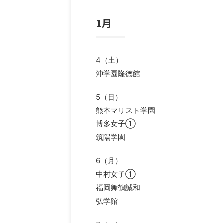
1月
4（土）
沖学園隆徳館
5（日）
熊本マリスト学園
博多女子①
筑陽学園
6（月）
中村女子①
福岡舞鶴誠和
弘学館