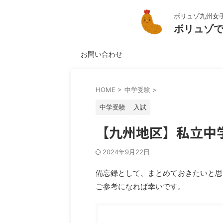
ボリュゾ九州女
ボリュゾ
お問い合わせ
HOME
>
中学受験
>
中学受験
入試
【九州地区】私立中学
2024年9月22日
備忘録として、まとめておきたいと思
ご参考になれば幸いです。
目次
[
表示
]