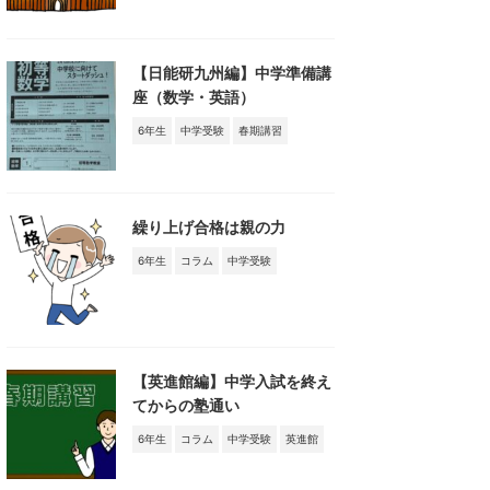
【日能研九州編】中学準備講
座（数学・英語）
6年生
中学受験
春期講習
繰り上げ合格は親の力
6年生
コラム
中学受験
【英進館編】中学入試を終え
てからの塾通い
6年生
コラム
中学受験
英進館