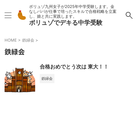
ボリュゾ九州女子が2025年中学受験します。金
なしパパが仕事で培ったスキルで合格戦略を立案
し、娘と共に実践します。
ボリュゾでデキる中学受験
HOME
>
鉄緑会
>
鉄緑会
合格おめでとう次は 東大！！
鉄緑会