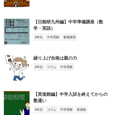
【日能研九州編】中学準備講座（数
学・英語）
6年生
中学受験
春期講習
繰り上げ合格は親の力
6年生
コラム
中学受験
【英進館編】中学入試を終えてからの
塾通い
6年生
コラム
中学受験
英進館