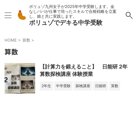
ボリュゾ九州女子が2025年中学受験します。金
なしパパが仕事で培ったスキルで合格戦略を立案
し、娘と共に実践します。
ボリュゾでデキる中学受験
HOME
>
算数
>
算数
【計算力を鍛えること】 日能研 2年
算数探検講座 体験授業
2年生
中学受験
探検講座
日能研
算数