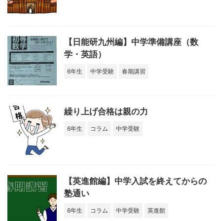
【日能研九州編】中学準備講座（数
学・英語）
6年生
中学受験
春期講習
繰り上げ合格は親の力
6年生
コラム
中学受験
【英進館編】中学入試を終えてからの
塾通い
6年生
コラム
中学受験
英進館