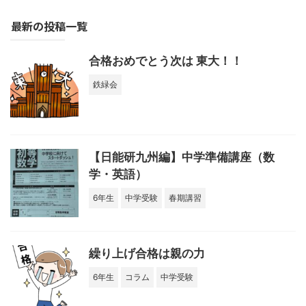
最新の投稿一覧
合格おめでとう次は 東大！！
鉄緑会
【日能研九州編】中学準備講座（数
学・英語）
6年生
中学受験
春期講習
繰り上げ合格は親の力
6年生
コラム
中学受験