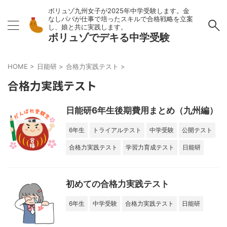
ボリュゾ九州女子が2025年中学受験します。金
なしパパが仕事で培ったスキルで合格戦略を立案
し、娘と共に実践します。
ボリュゾでデキる中学受験
HOME
>
日能研
>
合格力実践テスト
>
合格力実践テスト
日能研6年生後期費用まとめ（九州編）
6年生
トライアルテスト
中学受験
公開テスト
合格力実践テスト
学習力育成テスト
日能研
初めての合格力実践テスト
6年生
中学受験
合格力実践テスト
日能研